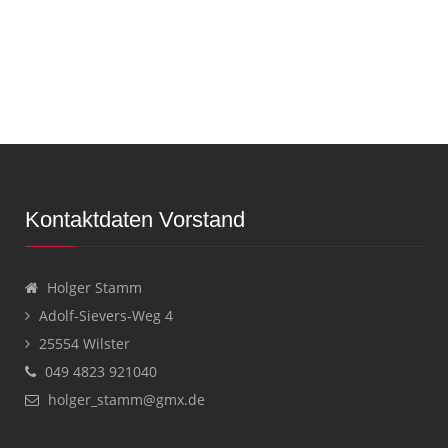
Kontaktdaten Vorstand
Holger Stamm
Adolf-Sievers-Weg 4
25554 Wilster
049 4823 921040
holger_stamm@gmx.de