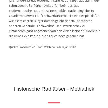
Jahrhundert ist das Hudemannsche Haus (1596), das sich in der
Schmiedestraße (früher Diekdorfer) befindet. Das
Hudemannsche Haus mit seinem noblen Backsteingiebel in
Quadermauerwerk auf Fachwerkunterbau ist ein Beispiel dafür,
wie die reicheren Bürger damals gelebt haben. Die meisten
anderen Gebäude - Fachwerkhäuser - waren sehr viel
einfacherer, ganz abgesehen von den vielen kleinen "Buden" für
die arme Bevölkerung, die es auch noch gegeben hat.
Quelle: Broschüre 725 Stadt Wilster aus dem Jahr 2007
Historische Rathäuser - Mediathek