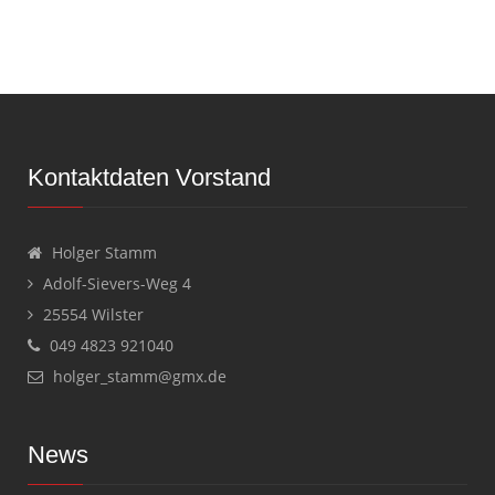
Kontaktdaten Vorstand
Holger Stamm
Adolf-Sievers-Weg 4
25554 Wilster
049 4823 921040
holger_stamm@gmx.de
News