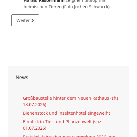
Harald Kestermann
zeigt ein Biotop mit
heimischen Tieren (Foto Jochen Schwarck).
Nächster Beitrag: Förderverein steigt in Naturmuseum ein
Weiter
News
Großbaustelle hinter dem Neuen Rathaus (shz
18.07.2026)
Bienenstock und Insektenhotel eingeweiht
Einblick in Tier- und Pflanzenwelt (shz
01.07.2026)
Protokoll Jahreshauptversammlung 2026 und