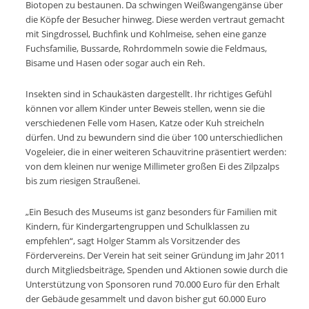
Biotopen zu bestaunen. Da schwingen Weißwangengänse über
die Köpfe der Besucher hinweg. Diese werden vertraut gemacht
mit Singdrossel, Buchfink und Kohlmeise, sehen eine ganze
Fuchsfamilie, Bussarde, Rohrdommeln sowie die Feldmaus,
Bisame und Hasen oder sogar auch ein Reh.
Insekten sind in Schaukästen dargestellt. Ihr richtiges Gefühl
können vor allem Kinder unter Beweis stellen, wenn sie die
verschiedenen Felle vom Hasen, Katze oder Kuh streicheln
dürfen. Und zu bewundern sind die über 100 unterschiedlichen
Vogeleier, die in einer weiteren Schauvitrine präsentiert werden:
von dem kleinen nur wenige Millimeter großen Ei des Zilpzalps
bis zum riesigen Straußenei.
„Ein Besuch des Museums ist ganz besonders für Familien mit
Kindern, für Kindergartengruppen und Schulklassen zu
empfehlen“, sagt Holger Stamm als Vorsitzender des
Fördervereins. Der Verein hat seit seiner Gründung im Jahr 2011
durch Mitgliedsbeiträge, Spenden und Aktionen sowie durch die
Unterstützung von Sponsoren rund 70.000 Euro für den Erhalt
der Gebäude gesammelt und davon bisher gut 60.000 Euro