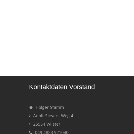
Kontaktdaten Vorstand
Holger Stamm
Adolf-Sievers-Weg 4
25554 Wilster
049 4823 921040