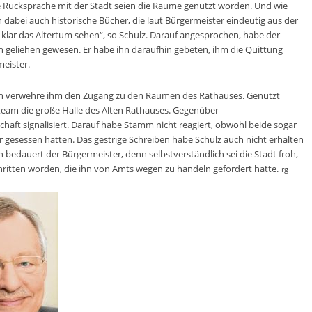
ne Rücksprache mit der Stadt seien die Räume genutzt worden. Und wie
 dabei auch historische Bücher, die laut Bürgermeister eindeutig aus der
lar das Altertum sehen“, so Schulz. Darauf angesprochen, habe der
en geliehen gewesen. Er habe ihn daraufhin gebeten, ihm die Quittung
meister.
rn verwehre ihm den Zugang zu den Räumen des Rathauses. Genutzt
eam die große Halle des Alten Rathauses. Gegenüber
haft signalisiert. Darauf habe Stamm nicht reagiert, obwohl beide sogar
esessen hätten. Das gestrige Schreiben habe Schulz auch nicht erhalten
ion bedauert der Bürgermeister, denn selbstverständlich sei die Stadt froh,
chritten worden, die ihn von Amts wegen zu handeln gefordert hätte.
rg