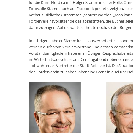
für die Krimi Nordica mit Holger Stamm in einer Rolle. Oh
Fotos, die Stamm auch auf Facebook postete, zeigten, seien
Rathaus-Bibliothek stammten, genutzt worden. „Man kann k
Fördervereinsvorsitzende das abgestritten, die Bücher sei
dafür zu zeigen. Auf die warte er heute noch, so der Bürger
Im Übrigen habe er Stamm kein Hausverbot erteilt, sonde
werden dürfe vom Vereinsvorstand und dessen Vorstandst
Vorstandsmitgliedern habe er im Übrigen Gesprächsbereitsc
im Wirtschaftsausschuss am Dienstagabend nebeneinander g
– obwohl er als Vertreter der Stadt Beisitzer ist. Die Situat
den Förderverein zu haben. Aber eine Grenzlinie sei übers