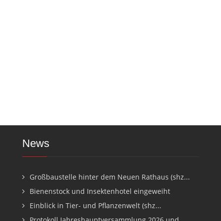
News
Großbaustelle hinter dem Neuen Rathaus (shz...
Bienenstock und Insektenhotel eingeweiht
Einblick in Tier- und Pflanzenwelt (shz...
Protokoll Jahreshauptversammlung 2026 und...