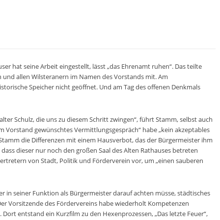
r hat seine Arbeit eingestellt, lässt „das Ehrenamt ruhen“. Das teilte
n und allen Wilsteranern im Namen des Vorstands mit. Am
istorische Speicher nicht geöffnet. Und am Tag des offenen Denkmals
alter Schulz, die uns zu diesem Schritt zwingen“, führt Stamm, selbst auch
m Vorstand gewünschtes Vermittlungsgespräch“ habe „kein akzeptables
 Stamm die Differenzen mit einem Hausverbot, das der Bürgermeister ihm
, dass dieser nur noch den großen Saal des Alten Rathauses betreten
ertretern von Stadt, Politik und Förderverein vor, um „einen sauberen
er in seiner Funktion als Bürgermeister darauf achten müsse, städtisches
. Der Vorsitzende des Fördervereins habe wiederholt Kompetenzen
. Dort entstand ein Kurzfilm zu den Hexenprozessen, „Das letzte Feuer“,