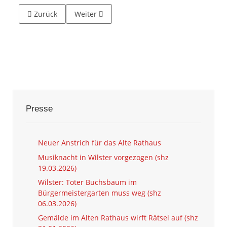
Vorheriger Beitrag: Es ist eine schöne Atmosphäre hier (sh
Nächster Beitrag: Die Stadt zwischen 1865 u
Zurück
Weiter
Presse
Neuer Anstrich für das Alte Rathaus
Musiknacht in Wilster vorgezogen (shz
19.03.2026)
Wilster: Toter Buchsbaum im
Bürgermeistergarten muss weg (shz
06.03.2026)
Gemälde im Alten Rathaus wirft Rätsel auf (shz