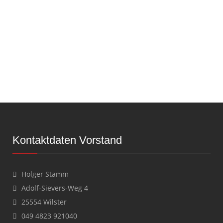
Kontaktdaten Vorstand
Holger Stamm
Adolf-Sievers-Weg 4
25554 Wilster
049 4823 921040