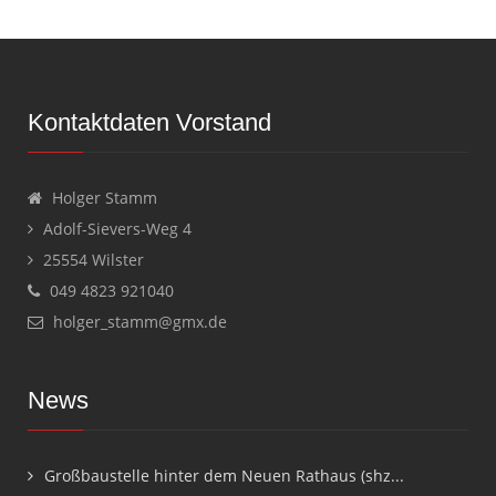
Kontaktdaten Vorstand
Holger Stamm
Adolf-Sievers-Weg 4
25554 Wilster
049 4823 921040
holger_stamm@gmx.de
News
Großbaustelle hinter dem Neuen Rathaus (shz...