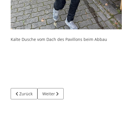
Kalte Dusche vom Dach des Pavillons beim Abbau
Vorheriger Beitrag: Aktueller Newsletter unter Information
Nächster Beitrag: Altes Rathaus und Natur
Zurück
Weiter