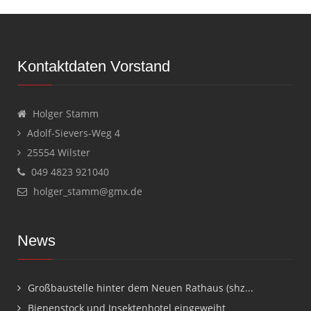
Kontaktdaten Vorstand
Holger Stamm
Adolf-Sievers-Weg 4
25554 Wilster
049 4823 921040
holger_stamm@gmx.de
News
Großbaustelle hinter dem Neuen Rathaus (shz...
Bienenstock und Insektenhotel eingeweiht