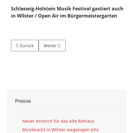
Schleswig-Holstein Musik Festival gastiert auch
in Wilster / Open Air im Bürgermeistergarten
Vorheriger Beitrag: Rathäuser: Türen offen für Besucher (s
Nächster Beitrag: Versammlung erst 2021 (W
Zurück
Weiter
Presse
Neuer Anstrich für das Alte Rathaus
Musiknacht in Wilster vorgezogen (shz