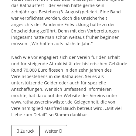
das Rathausfest – der Verein hätte gerne sein
zehnjähriges Bestehen (3. August) gefeiert. Eine Band
war verpflichtet worden, doch die Unsicherheit
angesichts der Pandemie-Entwicklung hatte zu der
Entscheidung geführt. Denn mit den Vorbereitungen
insgesamt hätte man schon weitaus früher beginnen
müssen. „Wir hoffen aufs nächste Jahr.“
Nach wie vor engagiert sich der Verein für den Erhalt
und für steigende Attraktivität der historischen Gebäude.
Rund 70.000 Euro flossen in den zehn Jahren des
Vereinsbestehens in die Rathäuser. Sei es als
unterstützende Gelder oder auch für spezielle
Anschaffungen. Wer sich umfassend informieren
möchte, hat dazu auf der Website des Vereins unter
www.rathausverein-wilster.de Gelegenheit, die von
Vereinsmitglied Manfred Bauch betreut wird. „Mit viel
Liebe zum Detail“, so Stamm dankbar.
Vorheriger Beitrag: Die Heimat als bewährte Marke (shz 11
Nächster Beitrag: Wiener Blond im Grünen (s
Zurück
Weiter