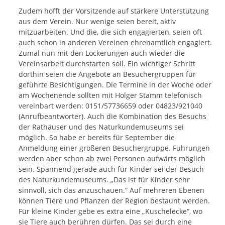
Zudem hofft der Vorsitzende auf stärkere Unterstützung
aus dem Verein. Nur wenige seien bereit, aktiv
mitzuarbeiten. Und die, die sich engagierten, seien oft
auch schon in anderen Vereinen ehrenamtlich engagiert.
Zumal nun mit den Lockerungen auch wieder die
Vereinsarbeit durchstarten soll. Ein wichtiger Schritt
dorthin seien die Angebote an Besuchergruppen für
geführte Besichtigungen. Die Termine in der Woche oder
am Wochenende sollten mit Holger Stamm telefonisch
vereinbart werden: 0151/57736659 oder 04823/921040
(Anrufbeantworter). Auch die Kombination des Besuchs
der Rathäuser und des Naturkundemuseums sei
möglich. So habe er bereits für September die
Anmeldung einer größeren Besuchergruppe. Führungen
werden aber schon ab zwei Personen aufwärts möglich
sein. Spannend gerade auch für Kinder sei der Besuch
des Naturkundemuseums. „Das ist für Kinder sehr
sinnvoll, sich das anzuschauen.“ Auf mehreren Ebenen
können Tiere und Pflanzen der Region bestaunt werden.
Für kleine Kinder gebe es extra eine „Kuschelecke“, wo
sie Tiere auch berühren dürfen. Das sei durch eine