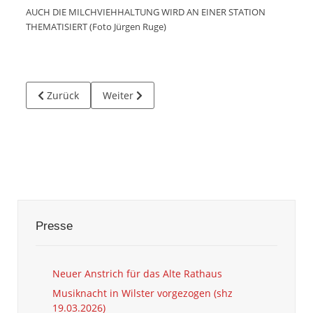
AUCH DIE MILCHVIEHHALTUNG WIRD AN EINER STATION
THEMATISIERT (Foto Jürgen Ruge)
Vorheriger Beitrag: Die Wilstermarsch neu erfahren - REG
Nächster Beitrag: Rathäuser: Türen offen für
Zurück
Weiter
Presse
Neuer Anstrich für das Alte Rathaus
Musiknacht in Wilster vorgezogen (shz
19.03.2026)