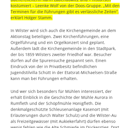
kostümiert – Leenke Wolf von der Doos-Gruppe. „Mit den
Terminen für die Führungen gibt es verlässliche Zeiten“,
erklärt Holger Stamm.
In Wilster wird sich auch die Kirchengemeinde an dem
Aktionstag beteiligen. Zwei Kirchenführungen, eine
Orgelführung und ein Orgelkonzert sind geplant.
Außerdem lädt die Kirchengemeinde in den Stadtpark,
der bis 1859 Wilsters zweiter Friedhof war. Besucher
dürfen auf die Spurensuche gespannt sein. Einen
Eindruck von der in Privatbesitz befindlichen
Jugendstilvilla Schütt in der Etatsrat-Michaelsen-Straße
kann man bei Führungen erhalten.
Und wer sich besonders für Mühlen interessiert, der
erhält Einblick in die Geschichte der Mühle Aurora in
Rumfleth und der Schöpfmühle Honigfleth. Die
denkmalgeschützte Schleusenanlage Kasenort (mit
Erläuterungen durch Walter Schulz) und die Wilster-Au
als Freizeitgewässer (mit Aukiekerfahrt) dürfen ebenso
wenig fehlen wie die Alte Schmiede im Dückerstieg. Dort